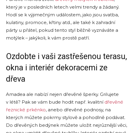
který je v posledních letech velmi trendy a žádaný.
Hodí se k výjimečným událostem, jako jsou svatba,
kulatiny, promoce, křtiny atd., ale také k zahradní
párty u přátel, pokud tento styl běžně vyznáváte a
motýlek – jakýkoli, k vám prostě patří.
Ozdobte i vaši zastřešenou terasu,
okna i interiér dekoracemi ze
dřeva
Amadea ale nabízí nejen dřevěné šperky. Grilujete
v létě? Pak se vám bude hodit např. kvalitní
dřevěné
řeznické prkénko
, anebo dřevěné podnosy, na
kterých můžete pokrmy stylově a pohodlně podávat.
Do dřevěných bedýnek můžete uložit nejrůznější věci,
na okna umístit dřevěné truhlíky. Interiér ozdobí nová