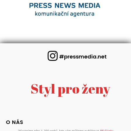
#pressmedia.net
Styl pro ženy
O NÁS
"Vlastníme přes 1 200 webů, kde vám můžeme publikovat
PR články
.