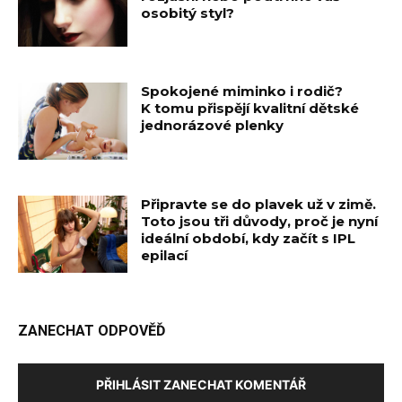
osobitý styl?
Spokojené miminko i rodič?
K tomu přispějí kvalitní dětské
jednorázové plenky
Připravte se do plavek už v zimě.
Toto jsou tři důvody, proč je nyní
ideální období, kdy začít s IPL
epilací
ZANECHAT ODPOVĚĎ
PŘIHLÁSIT ZANECHAT KOMENTÁŘ