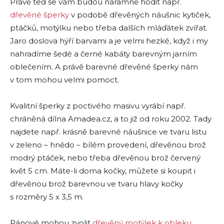
Právě teď se vám budou náramně hodit např.
dřevěné šperky
v podobě dřevěných náušnic kytiček,
ptáčků, motýlku nebo třeba dalších mláďátek zvířat.
Jaro doslova hýří barvami a je velmi hezké, když i my
nahradíme šedé a černé kabáty barevným jarním
oblečením. A právě barevné dřevěné šperky nám
v tom mohou velmi pomoct.
Kvalitní šperky z poctivého masivu vyrábí např.
chráněná dílna Amadea.cz, a to již od roku 2002. Tady
najdete např. krásně barevné náušnice ve tvaru listu
v zeleno – hnědo – bílém provedení, dřevěnou brož
modrý ptáček, nebo třeba dřevěnou brož červený
květ 5 cm. Máte-li doma kočky, můžete si koupit i
dřevěnou brož barevnou ve tvaru hlavy kočky
s rozměry 5 x 3,5 m.
Pánové mohou zvolit
dřevěný motýlek k obleku
,