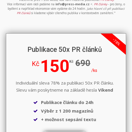
Více informací vám rádi podáme na
info@press-media.cz
<.
PR články
- pro ženy, o
bydlení a například ekonomice vám vydáme do 24 hodin.
Jako hlavní cíl při publikaci
PR článků
si klademe výběr cíleného publika v kontextovém zaměření."
-78%
Publikace 50x PR článků
150
690
Kč
Kč
/ks
Individuální sleva 78% za publikaci 50x PR článku.
Slevu vám poskytneme na základě hesla
Víkend
Publikace článku do 24h
Výběr z 1 200 magazínů
+ možnost sepsání textu