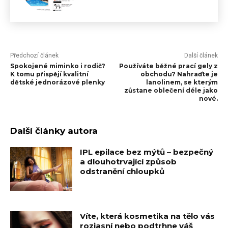
Předchozí článek
Další článek
Spokojené miminko i rodič?
Používáte běžné prací gely z
K tomu přispějí kvalitní
obchodu? Nahraďte je
dětské jednorázové plenky
lanolinem, se kterým
zůstane oblečení déle jako
nové.
Další články autora
IPL epilace bez mýtů – bezpečný
a dlouhotrvající způsob
odstranění chloupků
Víte, která kosmetika na tělo vás
rozjasní nebo podtrhne váš