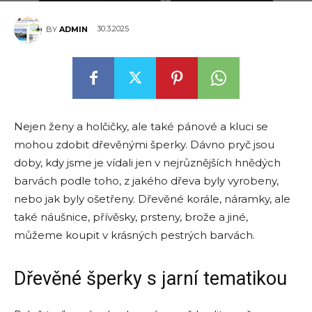
30.3.2025
BY
ADMIN
Nejen ženy a holčičky, ale také pánové a kluci se
mohou zdobit dřevěnými šperky. Dávno pryč jsou
doby, kdy jsme je vídali jen v nejrůznějších hnědých
barvách podle toho, z jakého dřeva byly vyrobeny,
nebo jak byly ošetřeny. Dřevěné korále, náramky, ale
také náušnice, přívěsky, prsteny, brože a jiné,
můžeme koupit v krásných pestrých barvách.
Dřevěné šperky s jarní tematikou