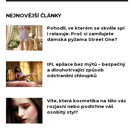
NEJNOVĚJŠÍ ČLÁNKY
Pohodlí, ve kterém se skvěle spí
i relaxuje: Proč si zamilujete
dámská pyžama Street One?
IPL epilace bez mýtů – bezpečný
a dlouhotrvající způsob
odstranění chloupků
Víte, která kosmetika na tělo vás
rozjasní nebo podtrhne váš
osobitý styl?