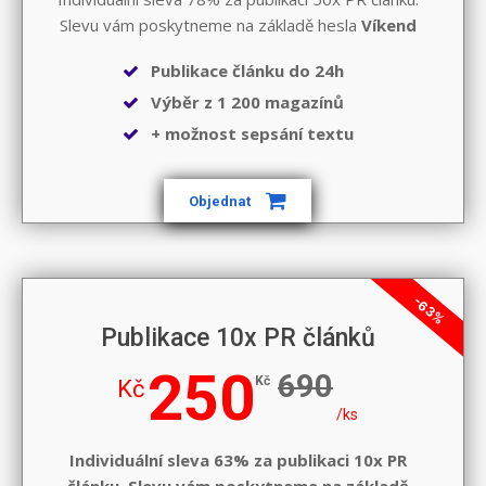
Slevu vám poskytneme na základě hesla
Víkend
Publikace článku do 24h
Výběr z 1 200 magazínů
+ možnost sepsání textu
Objednat
-63%
Publikace 10x PR článků
250
690
Kč
Kč
/ks
Individuální sleva 63% za publikaci 10x PR
článku. Slevu vám poskytneme na základě