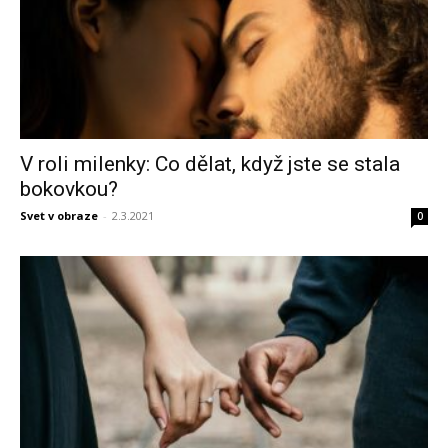
V roli milenky: Co dělat, když jste se stala
bokovkou?
Svet v obraze
-
2.3.2021
0