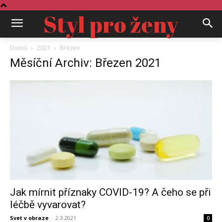
Styl pro ženy
Domů
2021
Březen
Měsíční Archiv: Březen 2021
Jak mírnit příznaky COVID-19? A čeho se při
léčbě vyvarovat?
Svet v obraze
-
2.3.2021
0