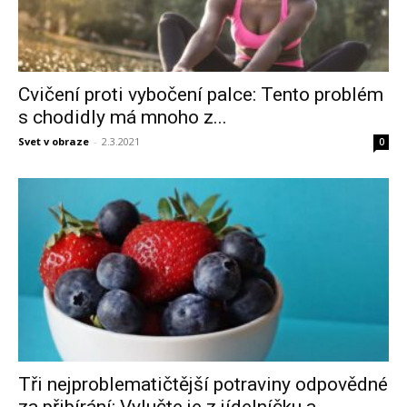
Cvičení proti vybočení palce: Tento problém
s chodidly má mnoho z...
Svet v obraze
-
2.3.2021
0
Tři nejproblematičtější potraviny odpovědné
za přibírání: Vylučte je z jídelníčku a...