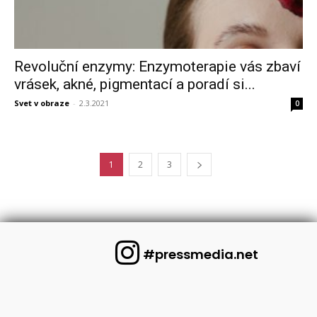
Revoluční enzymy: Enzymoterapie vás zbaví
vrásek, akné, pigmentací a poradí si...
Svet v obraze
-
2.3.2021
0
1
2
3
#pressmedia.net