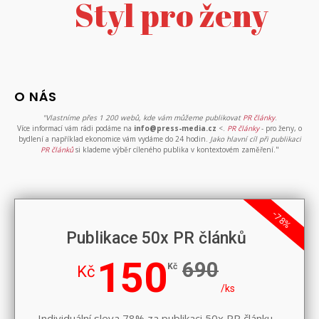
Styl pro ženy
O NÁS
"Vlastníme přes 1 200 webů, kde vám můžeme publikovat
PR články
.
Více informací vám rádi podáme na
info@press-media.cz
<.
PR články
- pro ženy, o
bydlení a například ekonomice vám vydáme do 24 hodin.
Jako hlavní cíl při publikaci
PR článků
si klademe výběr cíleného publika v kontextovém zaměření."
-78%
Publikace 50x PR článků
150
690
Kč
Kč
/ks
Individuální sleva 78% za publikaci 50x PR článku.