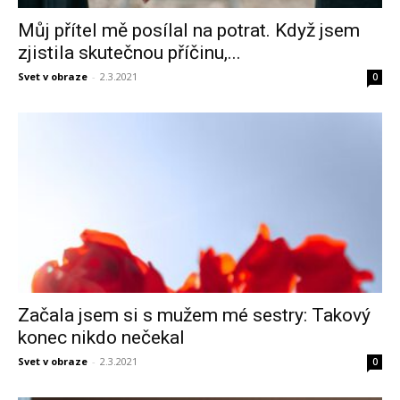
Můj přítel mě posílal na potrat. Když jsem
zjistila skutečnou příčinu,...
Svet v obraze
-
2.3.2021
0
Začala jsem si s mužem mé sestry: Takový
konec nikdo nečekal
Svet v obraze
-
2.3.2021
0