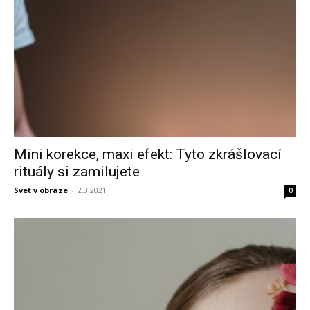
Mini korekce, maxi efekt: Tyto zkrášlovací
rituály si zamilujete
Svet v obraze
-
2.3.2021
0