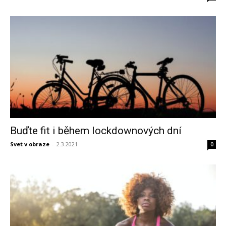
Buďte fit i během lockdownových dní
Svet v obraze
-
2.3.2021
0