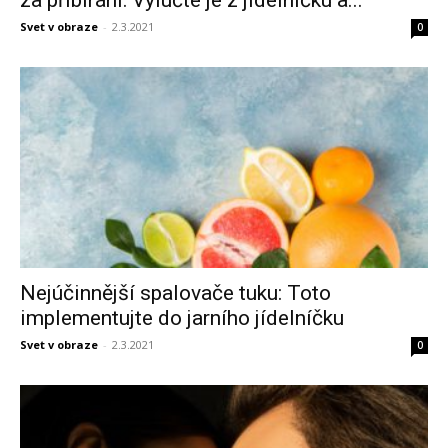
Svet v obraze
-
2.3.2021
0
Nejúčinnější spalovače tuku: Toto
implementujte do jarního jídelníčku
Svet v obraze
-
2.3.2021
0